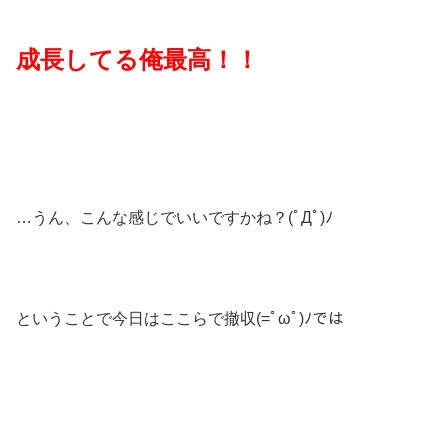
成長してる俺最高！！
…うん、こんな感じでいいですかね？(ﾟДﾟ)ﾉ
ということで今日はここらで撤収(=ﾟωﾟ)ﾉでは