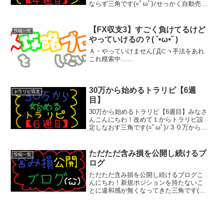
ならず三角です(=ﾟωﾟ)ﾉせっかく自動売買
始めたのに10万だからと値幅広くしたら
全く利確しません( ﾟДﾟ)まぁ10万なんで
こんなもんでしょう。トラリピで月利4
【FX収支3】すごく負けてるけど
投稿一覧
パ...
やっていけるの？( ˘•ω•˘ )
Ａ・やっていけません(´Д⊂ヽ手法をあれ
これ模索中……
30万から始めるトラリピ【6週
トラリピ収支
目】
30万から始めるトラリピ【6週目】みなさ
んこんにちわ！改めて１からトラリピ設
定しなおす三角です(=ﾟωﾟ)ﾉ３０万から始
めるトラリピと題して手動にてトラリピ
をやってきましたが来週からは自動トラ
リピにて運用していきます。とはいって
ただただ含み損を公開し続けるブ
投稿一覧
も全部トラリ...
ログ
ただただ含み損を公開し続けるブログこ
んにちわ！新規ポジションを持たないこ
とに違和感が無くなってきた三角です(=ﾟ
ωﾟ)ﾉこのままいったら間違いなくロスカ
ットになってしまうのでなかなか攻める
ことができませんね。ここ最近ずっと塩