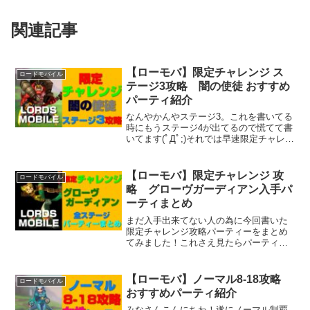
関連記事
【ローモバ】限定チャレンジ ス
ロードモバイル
テージ3攻略 闇の使徒 おすすめ
パーティ紹介
なんやかんやステージ3。これを書いてる
時にもうステージ4が出てるので慌てて書
いてます(ﾟДﾟ;)それでは早速限定チャレン
ジ：暗黒との共存ステージ3攻略していき
ますよ！
【ローモバ】限定チャレンジ 攻
ロードモバイル
略 グローヴガーディアン入手パ
ーティまとめ
まだ入手出来てない人の為に今回書いた
限定チャレンジ攻略パーティーをまとめ
てみました！これさえ見たらパーティー
構成で悩むことなし！！全部ステージク
リアの実証済み( ﾟдﾟ)ｳﾑそれでは行って
みましょう！
【ローモバ】ノーマル8-18攻略
ロードモバイル
おすすめパーティ紹介
みなさんこんにちわ！遂にノーマル制覇