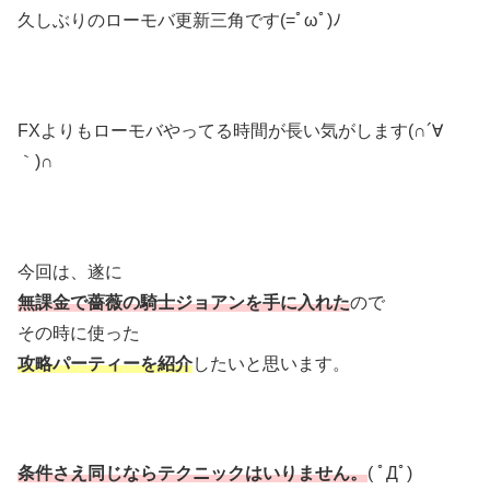
久しぶりのローモバ更新三角です(=ﾟωﾟ)ﾉ
FXよりもローモバやってる時間が長い気がします(∩´∀
｀)∩
今回は、遂に
無課金で薔薇の騎士ジョアンを手に入れた
ので
その時に使った
攻略パーティーを紹介
したいと思います。
条件さえ同じならテクニックはいりません。
( ﾟДﾟ)