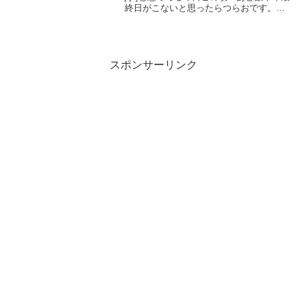
終日がこないと思ったらつらおです。そ
れでは早速限定チャレンジ：暗黒との共
存ステージ6攻略していきますよ！
スポンサーリンク