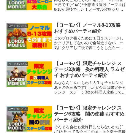
三角です(=ﾟωﾟ)ﾉ予想通り冒険ノーマルは
8-18が最後でした！ノーマル攻略シリー
ズは今回で一旦終了してローモバ用のペ
ージ作りながらエリート攻略していきた
いと思います(^^♪さて今回はノーマル8-18
【ローモバ】ノーマル8-13攻略
ロードモバイル
攻...
おすすめパーティ紹介
このブログ書くために１日１ステージし
かクリアしてないので全然進まない…一
気にクリアして後で書こうとしたら一気
に忘れるので抑えてます…( ﾟДﾟ)え？さて
今回はノーマル8-13攻略やっていきます
よ！それではやっていきましょう。
【ローモバ】限定チャレンジ ス
ロードモバイル
テージ3攻略 炎の料理人 ラムゼ
イ おすすめパーティ紹介
みなさんこんにちわ！人生はチャレンジ
あるのみ三角です(=ﾟωﾟ)ﾉ今回は限定チャ
レンジ ステージ3炎の料理人攻略してい
きますよ！関連記事はこちら【ローモ
バ】限定チャレンジ ステージ1攻略 炎
の料理人 ラムゼイ おすすめパーティ紹介
【ローモバ】限定チャレンジ ス
ロードモバイル
【ローモバ...
テージ6攻略 闇の使徒 おすすめ
パーティ紹介
そろそろ会社も最終日にならないかな( ﾟ
Дﾟ)と思ってる今日この頃…あと数十年最