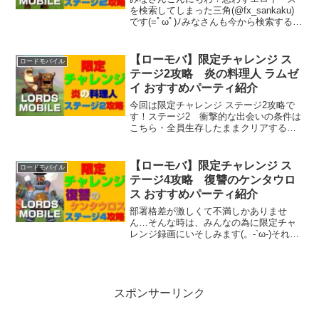
を検索してしまった三角(@fx_sankaku)
です(=ﾟωﾟ)ﾉみなさんも今から検索するっ
て知ってますよ！さて限定チャレンジ：
竜の末裔ステージ2攻略していきます！
【ローモバ】限定チャレンジ ス
ロードモバイル
テージ2攻略 炎の料理人 ラムゼ
イ おすすめパーティ紹介
今回は限定チャレンジ ステージ2攻略で
す！ステージ2 衝撃的な出会いの条件は
こちら・全員生存したままクリアする・
炎の料理人を配置する・ミニセロスを配
置する・制限されたヒーローを使ってク
リアする 固定キャラが２体モグラ男は
【ローモバ】限定チャレンジ ス
ロードモバイル
いないようです…名前が好きだったの
テージ4攻略 復讐のケンタウロ
に…( ﾟДﾟ)え？
ス おすすめパーティ紹介
部署格差が激しくて不満しかありませ
ん…そんな時は、みんなの為に限定チャ
レンジ録画にいそしみます(。-`ω-)それで
は早速限定チャレンジ：タルカスの過去
ステージ4攻略していきますよ！関連記事
はこちら
スポンサーリンク