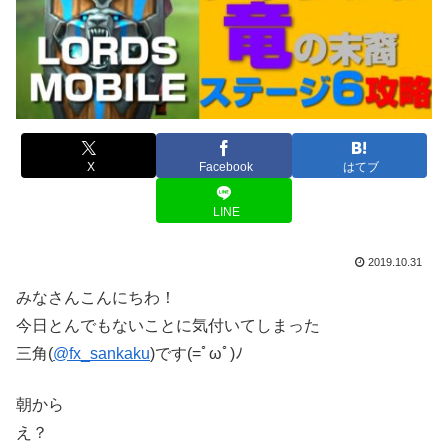
X
Facebook
はてブ
LINE
2019.10.31
みなさんこんにちわ！
今日とんでもないことに気付いてしまった
三角(
@fx_sankaku
)です(=ﾟωﾟ)ﾉ
朝から
え？