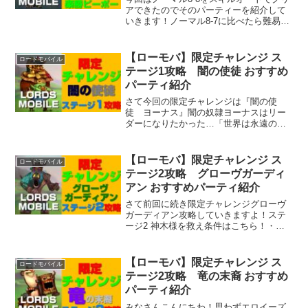
アできたのでそのパーティーを紹介して
いきます！ノーマル8-7に比べたら難易度
はすごく低いと思います！(たぶんな！)一
発でクリアできたのでもはや誰でもいけ
るかもしれませんがクリアできないアナ
【ローモバ】限定チャレンジ ス
ロードモバイル
タの為に書く記事です。
テージ1攻略 闇の使徒 おすすめ
パーティ紹介
さて今回の限定チャレンジは『闇の使
徒 ヨーナス』闇の奴隷ヨーナスはリー
ダーになりたかった…「世界は永遠の闇
の中で燃え尽きるだろう」-ヨーナス奴隷
系ヒーロー登場です(;´Д｀)それでは早速
限定チャレンジ：暗黒との共存ステージ1
【ローモバ】限定チャレンジ ス
ロードモバイル
攻略していきますよ！
テージ2攻略 グローヴガーディ
アン おすすめパーティ紹介
さて前回に続き限定チャレンジグローヴ
ガーディアン攻略していきますよ！ステ
ージ2 神木様を救え条件はこちら！・ヒ
ーローが全員、生存したままクリアす
る・グローヴガーディアンを必ず配置す
る・土の守護神を必ず配置する・グラサ
【ローモバ】限定チャレンジ ス
ロードモバイル
イトを必ず配置する・制限されたヒーロ
テージ2攻略 竜の末裔 おすすめ
ーを使ってクリアする
パーティ紹介
みなさんこんにちわ！思わずエロイーズ