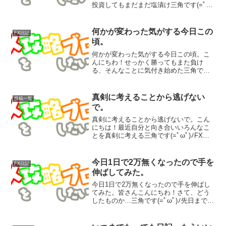
投資してもまだまだ塩漬け三角です(=ﾟ
ωﾟ)ﾉ今回は１か月前に始めたアンケート
サイトが１か月でいくらになったのかと
いう話。前回のお話：今更だけど初めて
何かが変わった気がする今日この
FX日記
のアンケートサイト...
頃。
何かが変わった気がする今日この頃。こ
んにちわ！せっかく勝ってもまた負け
る、そんなことに気付き始めた三角です
(=ﾟωﾟ)ﾉさて、先月の１０万勝ちからはや
半月。なんやかんやで、すでに半分が失
われました。でも、今回何かが違いま
真剣に考えることから逃げない
投稿一覧
す。損小利大が少しで...
で。
真剣に考えることから逃げないで。こん
にちは！最近自分と向き合いいろんなこ
とを真剣に考える三角です(=ﾟωﾟ)ﾉFXや
ってみたり、ブログやってみたり、ユー
チューブ見たり、仕事行ったり、ご飯食
べたり。今の自分は何してるの？考えた
今日1日で2万無くなったので手を
FX日記
い。飽きるまで考...
伸ばしてみた。
今日1日で2万無くなったので手を伸ばし
てみた。皆さんこんにちわ！さて、どう
したものか…三角です(=ﾟωﾟ)ﾉ先日まで調
子いいなと思いつつポチポチFXやってた
らまたやっちまったのさ！先月の勝ちが
もう殆どないではないか( ﾟДﾟ)変わったは