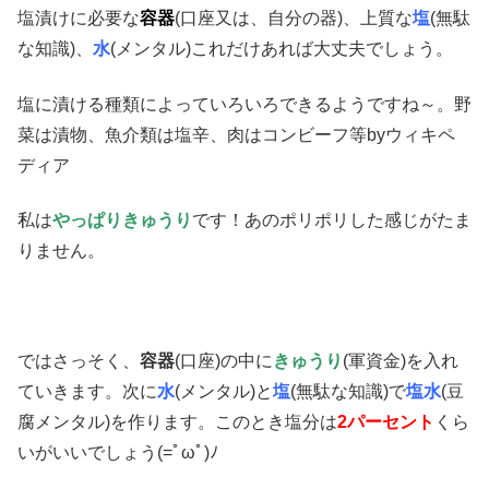
塩漬けに必要な
容器
(口座又は、自分の器)、上質な
塩
(無駄
な知識)、
水
(メンタル)これだけあれば大丈夫でしょう。
塩に漬ける種類によっていろいろできるようですね～。野
菜は漬物、魚介類は塩辛、肉はコンビーフ等byウィキペ
ディア
私は
やっぱりきゅうり
です！あのポリポリした感じがたま
りません。
ではさっそく、
容器
(口座)の中に
きゅうり
(軍資金)を入れ
ていきます。次に
水
(メンタル)と
塩
(無駄な知識)で
塩水
(豆
腐メンタル)を作ります。このとき塩分は
2パーセント
くら
いがいいでしょう(=ﾟωﾟ)ﾉ