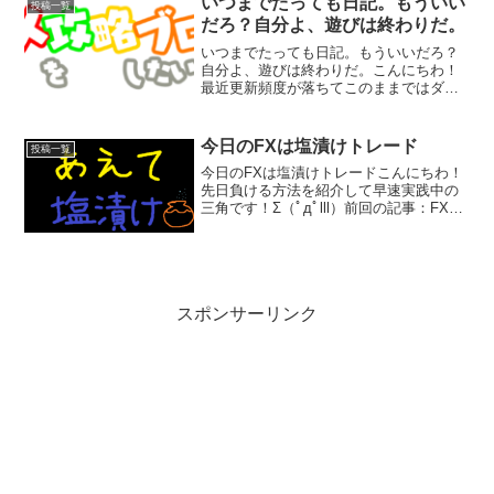
いつまでたっても日記。もういい
投稿一覧
ずな...
だろ？自分よ、遊びは終わりだ。
いつまでたっても日記。もういいだろ？
自分よ、遊びは終わりだ。こんにちわ！
最近更新頻度が落ちてこのままではダメ
だと自分に言い聞かせてる三角です。(ﾟ
Дﾟ)ﾉ日記を更新することが目的になって
はいけないと思っているのに、ある程度
今日のFXは塩漬けトレード
投稿一覧
書いて更新したらや...
今日のFXは塩漬けトレードこんにちわ！
先日負ける方法を紹介して早速実践中の
三角です！Σ（ﾟдﾟlll）前回の記事：FXで
大負け必須ランキングBEST3！負ける方
法と言いつつ勝ってほしいと願うお祈り
トレードは今も健在！最近ずっと寝不足
なのでト...
スポンサーリンク