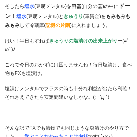
ドー
そしたら
塩水
(豆腐メンタル)を
容器
(自分の器)の中に
ン！
塩水
(豆腐メンタル)と
きゅうり
(軍資金)を
もみもみも
みもみ
して冷蔵庫(
記憶の片隅
)に入れましょう。
はい！半日もすれば
きゅうりの塩漬けの出来上がり
ー(=ﾟ
ωﾟ)ﾉ
これで今日のおかずには困りませんね！毎日塩漬け、食べ
物もFXも塩漬け。
塩漬けメンタルでプラスの時も十分な利益が出たら利確！
それさえできたら安定間違いなしかな。(; ･`д･´)
そんな訳でFXでも漬物でも同じような塩漬けのやり方で
した。…
学ぶことなかったことは内緒
です(;´･ω･)