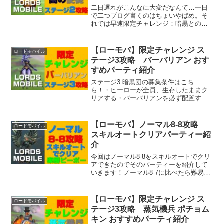
二日遅れがこんなに大変だなんて…一日
で二つブログ書くのはちょいやばめ。そ
れでは早速限定チャレンジ：暗黒との共
存ステージ2攻略していきますよ！
【ローモバ】限定チャレンジ ス
ロードモバイル
テージ3攻略 バーバリアン おす
すめパーティ紹介
ステージ3 暗黒団の募集条件はこち
ら！・ヒーローが全員、生存したままク
リアする・バーバリアンを必ず配置す
る・制限されたヒーローを使ってクリア
する今回はバーバリアンのみ固定。自由
が利く分ダメなパターンも多そうです( ﾟ
【ローモバ】ノーマル8-8攻略
ロードモバイル
Дﾟ)たぶんな！
スキルオートクリアパーティー紹
介
今回はノーマル8-8をスキルオートでクリ
アできたのでそのパーティーを紹介して
いきます！ノーマル8-7に比べたら難易度
はすごく低いと思います！(たぶんな！)一
発でクリアできたのでもはや誰でもいけ
るかもしれませんがクリアできないアナ
【ローモバ】限定チャレンジ ス
ロードモバイル
タの為に書く記事です。
テージ3攻略 蒸気機兵 ポチョム
キン おすすめパーティ紹介