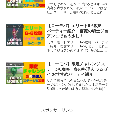
いつもはキャラをタップするとスキルの
内容が表示されていたのにドワーフはな
ぜかストーリーが書いてありました(^ム^)
ちなみにドワーフは近い敵を吹き飛ばす
スキルを持ってるよ！
【ローモバ】エリート6-6攻略
ロードモバイル
パーティー紹介 薔薇の騎士ジョ
アンまでもう少し！
【ローモバ】エリート6-6攻略 パーティ
ー紹介 なぜエリート6-6かというとあと
少しでジョアンの所まで行けるのにエリ
ート6-6がクリアできないという人が多い
んです。( ﾟДﾟ)たぶんな！ ここでドロッ
プする勲章は詐欺師タトラーなので冠１
【ローモバ】限定チャレンジ ス
ロードモバイル
つでもとりあえずクリアさえすれば大丈
テージ6攻略 炎の料理人 ラムゼ
夫です(=ﾟωﾟ)ﾉ
イ おすすめパーティ紹介
なんて言っても今日は休みですからステ
ージ6スタンバイしてましたよ！ステージ
5の難しさが嘘のように簡単でしたね( ﾟ
Дﾟ)一発で行けたので難易度的に言ったら
全ステージ中一番簡単？？
スポンサーリンク