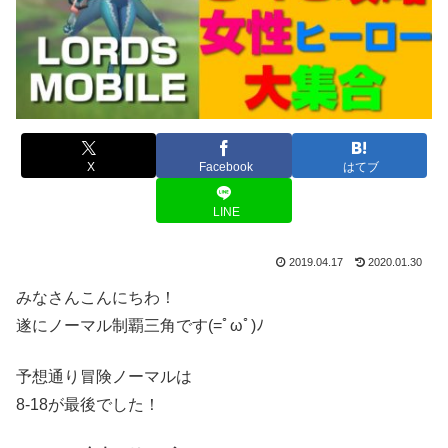
X
Facebook
はてブ
LINE
2019.04.17
2020.01.30
みなさんこんにちわ！
遂にノーマル制覇三角です(=ﾟωﾟ)ﾉ
予想通り冒険ノーマルは
8-18が最後でした！