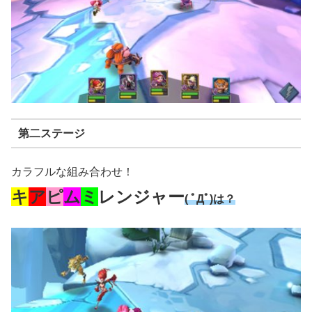
第二ステージ
カラフルな組み合わせ！
キ
ア
ピ
ム
ミ
レンジャー
( ﾟДﾟ)は？