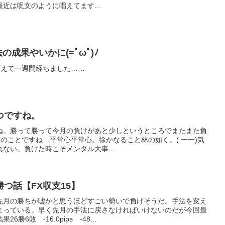
)最近は呪文のように唱えてます…
の成果やいかに(=ﾟωﾟ)ﾉ
を変えて一週間経ちました……
つですね。
ね。勝って勝って今月の負けがあと少しというところでまたまた負
つものことですね…平常心平常心。徐かなること林の如く。( 一一)気
ない。負けた時こそメンタル大事...
つ話【FX収支15】
先月の勝ちが嘘かと思うほどすごい勢いで負けそうだ。手法を変え
まっている。早く先月の手法に戻さなければいけないのだが今回最
6敗 -16.0pips -48...