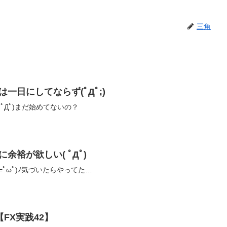
三角
は一日にしてならず(ﾟДﾟ;)
ﾟДﾟ)まだ始めてないの？
余裕が欲しい( ﾟДﾟ)
ﾟωﾟ)ﾉ気づいたらやってた…
FX実践42】