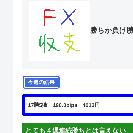
勝ちか負け
今週の結果
17勝5敗 198.8pips 4013円
とても４週連続勝ちとは言えない