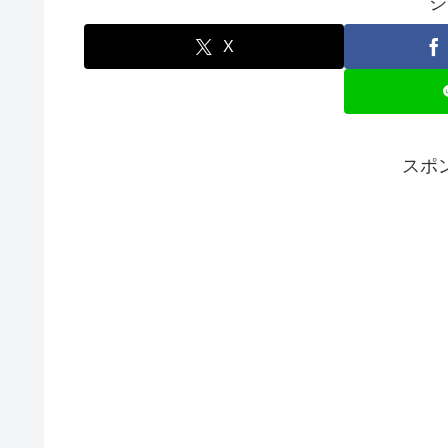
シ
X
スポ