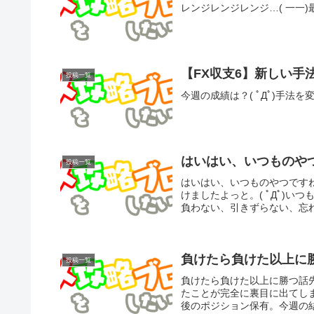
レンジレンジレンジ…( 一一
【FX収支6】新しい手法
投稿一覧
今週の成績は？( ﾟДﾟ)手法
はいはい、いつものや
投稿一覧
はいはい、いつものやつです
けましたよっと。( ﾟДﾟ)い
負わない、引きずらない、忘れ
負けたら負けた以上に勝
投稿一覧
負けたら負けた以上に勝つ話
たことが完全に裏目に出てし
後のポジション保有。今週の結果26勝