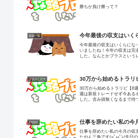
勝ちか負け勝って？
今年最後の収支はいく
投稿一覧
今年最後の収支はいくらになっ
いましたね！今年の収支は完
した。なんとかプラスというレ
30万から始めるトラリ
トラリピ収支
30万から始めるトラリピ【8週
週は新規トレードせず今ある
した。含み損無くなるまで待つ
仕事を辞めたい私の今
FX日記
仕事を辞めたい私の今月の収
たやん三角です(=ﾟωﾟ)ﾉ