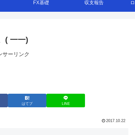
FX基礎
収支報告
ロ
( 一一)
ンサーリンク
はてブ
LINE
2017.10.22