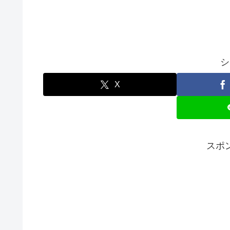
シ
X
スポ