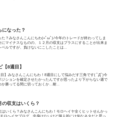
らになった？
た？みなさんこんにちわ(=ﾟωﾟ)ﾉ今年のトレードが終わってしま
全にマイナスなものの、１２月の収支はプラスにすることが出来ま
ベルですが、負けないにこしたことは...
ピ【8週目】
目】みなさんこんにちわ！8週目にして悩みだす三角です( ﾟДﾟ)今
ポジションを確定させたかったんですが思ったより下がらない週で
か勝ってる間に切っておくか…耐...
月の収支はいくら？
支はいくら？みなさんこんにちわ！モロヘイヤ全くヒットせんかっ
先日のモロヘイヤブログ、中身はないけど個人的には旬なネタだと思っ