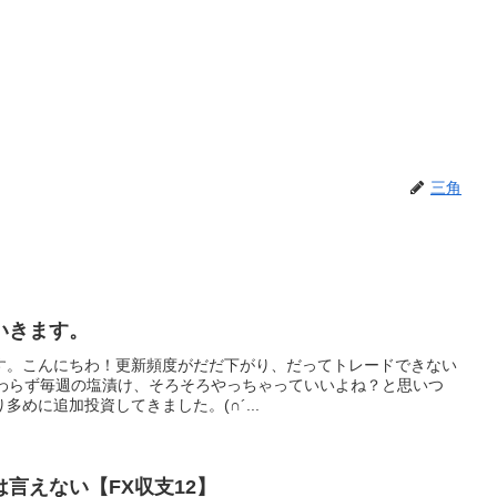
三角
いきます。
す。こんにちわ！更新頻度がだだ下がり、だってトレードできない
)相変わらず毎週の塩漬け、そろそろやっちゃっていいよね？と思いつ
めに追加投資してきました。(∩´...
言えない【FX収支12】