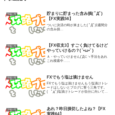
貯まりに貯まった含み損( ﾟДﾟ)
投稿一覧
【FX実践56】
ついに決済の時が来ました( ﾟДﾟ)1週間分
の含み損…
【FX収支3】すごく負けてるけど
投稿一覧
やっていけるの？( ˘•ω•˘ )
Ａ・やっていけません(´Д⊂ヽ手法をあれ
これ模索中……
FXでもう塩は漬けません
投稿一覧
FXでもう塩は漬けませんもう塩漬けトレ
ードはしないとブログに誓う三角です。
( ﾟдﾟ)塩漬けトレードが自分に向いてな
いと、はっきり分かってるのに、もう一
度だけ夢を見たかったと後悔してます。
なんせ最後と言っていた塩漬けも気付け
ばどこかへ行って...
あれ？昨日損切したよね？【FX
投稿一覧
実践64】