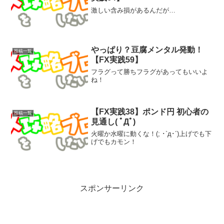
激しい含み損があるんだが…
やっぱり？豆腐メンタル発動！
投稿一覧
【FX実践59】
フラグって勝ちフラグがあってもいいよ
ね！
【FX実践38】ポンド円 初心者の
投稿一覧
見通し( ﾟДﾟ)
火曜か水曜に動くな！(; ･`д･´)上げでも下
げでもカモン！
スポンサーリンク