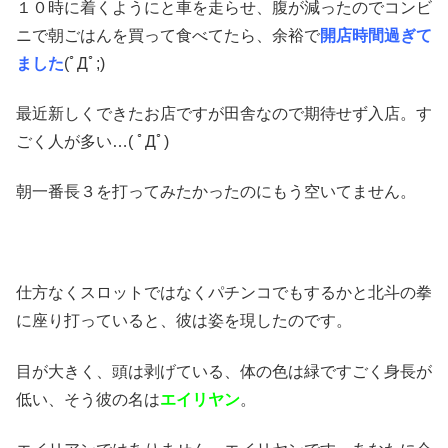
１０時に着くようにと車を走らせ、腹が減ったのでコンビ
ニで朝ごはんを買って食べてたら、余裕で
開店時間過ぎて
ました
(ﾟДﾟ;)
最近新しくできたお店ですが田舎なので期待せず入店。す
ごく人が多い…( ﾟДﾟ)
朝一番長３を打ってみたかったのにもう空いてません。
仕方なくスロットではなくパチンコでもするかと北斗の拳
に座り打っていると、彼は姿を現したのです。
目が大きく、頭は剥げている、体の色は緑ですごく身長が
低い、そう彼の名は
エイリヤン
。