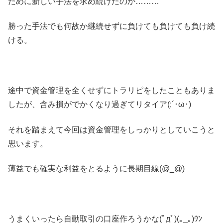
ために新しい手法を求め続けたのか………
勝った手法でも何故か継続せずに負けても負けても負け続
ける。
途中で資金管理を全くせずにトラリピをしたこともありま
したが、含み損がでかくなり過ぎてリタイア(;´･ω･)
それを踏まえて今回は資金管理をしっかりとしていこうと
思います。
薄益でも確実な利益をとるように長期目線(@_@)
うまくいったら自動取引の口座作ろうかな(ﾟдﾟ)(｡_｡)ｳﾝ