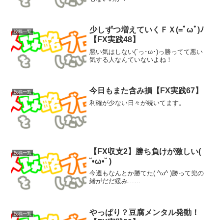
少しずつ増えていくＦＸ(=ﾟωﾟ)ﾉ
投稿一覧
【FX実践48】
悪い気はしない(´っ･ω･)っ勝ってて悪い
気する人なんていないよね！
今日もまた含み損【FX実践67】
投稿一覧
利確が少ない日々が続いてます。
【FX収支2】勝ち負けが激しい(
投稿一覧
˘•ω•˘ )
今週もなんとか勝てた( ^ω^ )勝って兜の
緒がだだ緩み……
やっぱり？豆腐メンタル発動！
投稿一覧