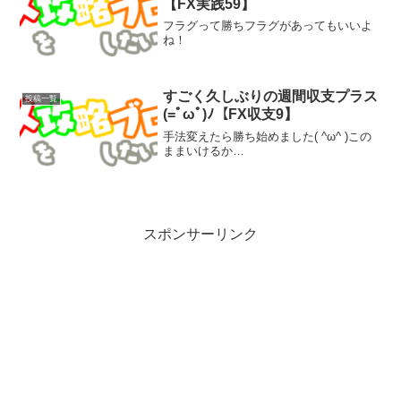
【FX実践59】
フラグって勝ちフラグがあってもいいよ
ね！
すごく久しぶりの週間収支プラス
投稿一覧
(=ﾟωﾟ)ﾉ【FX収支9】
手法変えたら勝ち始めました( ^ω^ )この
ままいけるか…
スポンサーリンク