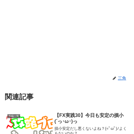
三角
関連記事
【FX実践30】今日も安定の損小
投稿一覧
(´っ･ω･)っ
損小安定だし悪くないよね？(=ﾟωﾟ)ﾉよく
もないのか？