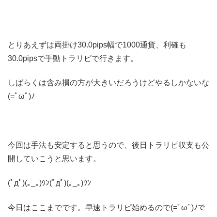
とりあえずは両掛け30.0pips幅で1000通貨、利確も
30.0pipsで手動トラリピで行きます。
しばらくは含み損の方が大きいだろうけどやるしかないな
(=ﾟωﾟ)ﾉ
今回は手法も安定すると思うので、後日トラリピ収支も公
開していこうと思います。
(ﾟдﾟ)(｡_｡)ｳﾝ(ﾟдﾟ)(｡_｡)ｳﾝ
今日はここまでです。早速トラリピ始めるので(=ﾟωﾟ)ﾉで