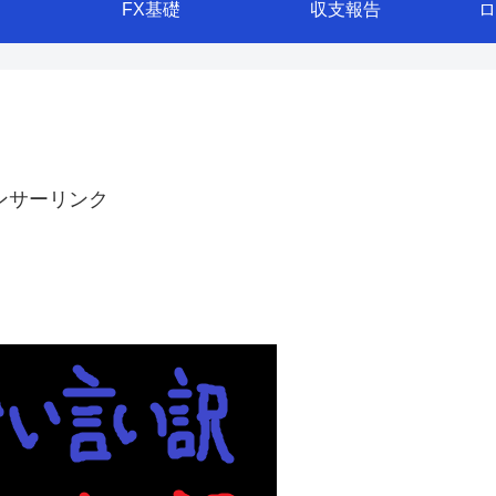
FX基礎
収支報告
ロ
ンサーリンク