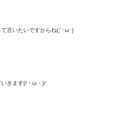
いたいですからね(;´･ω･)
きます(/・ω・)/