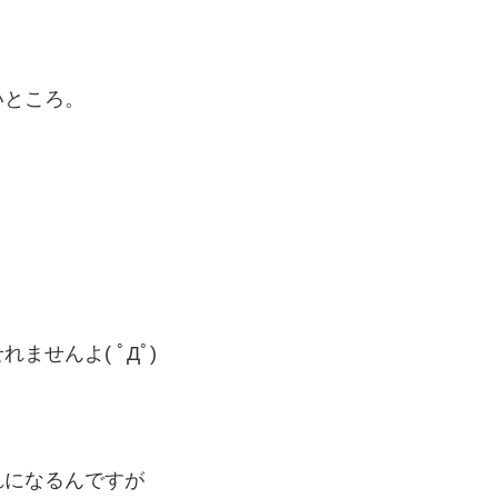
いところ。
せんよ( ﾟДﾟ)
れになるんですが