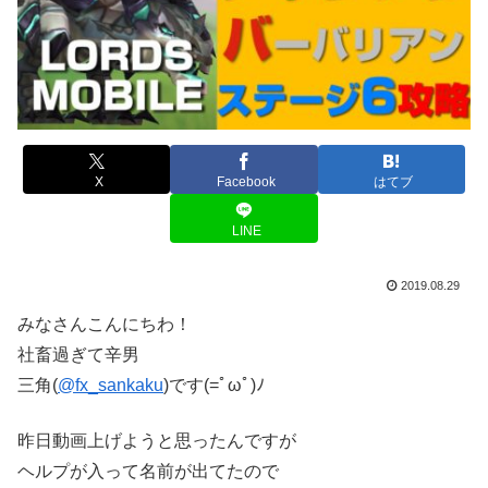
X
Facebook
はてブ
LINE
2019.08.29
みなさんこんにちわ！
社畜過ぎて辛男
三角(
@fx_sankaku
)です(=ﾟωﾟ)ﾉ
昨日動画上げようと思ったんですが
ヘルプが入って名前が出てたので