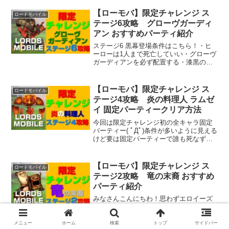
讐のケンタウロスを必ず配置する・制限
されたヒーローを使ってクリアする
【ローモバ】限定チャレンジ ス
ロードモバイル
テージ6攻略 グローヴガーディ
アン おすすめパーティ紹介
ステージ6 黒幕登場条件はこちら！・ヒ
ーローは1人まで死亡していい・グローヴ
ガーディアンを必ず配置する・漆黒のカ
ラスを必ず配置する・伝承の紡ぎ手を必
ず配置する・制限されたヒーローを使っ
てクリアする今回登場するのは伝承の紡
【ローモバ】限定チャレンジ ス
ロードモバイル
ぎ手１回の回復が高く一瞬で回復できま
テージ4攻略 炎の料理人 ラムゼ
す(=ﾟωﾟ)ﾉさすが課金キャラ！
イ 固定パーティークリア方法
今回は限定チャレンジ初の全キャラ固定
パーティー( ﾟДﾟ)条件が多いように見える
けど要は固定パーティーで誰も死なずに
クリアしてってこと。海の守護者以外使
ったことないけどステージ3よりは簡単で
した( ﾟдﾟ)ｳﾑ
【ローモバ】限定チャレンジ ス
ロードモバイル
テージ2攻略 竜の末裔 おすすめ
パーティ紹介
みなさんこんにちわ！思わずエロイーズ
を検索してしまった三角(@fx_sankaku)
です(=ﾟωﾟ)ﾉみなさんも今から検索するっ
て知ってますよ！さて限定チャレンジ：
メニュー
ホーム
検索
トップ
サイドバー