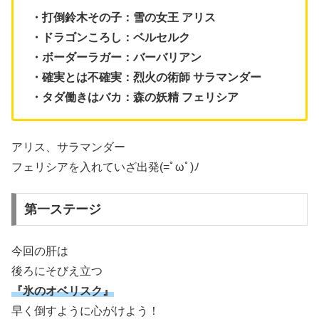
・打倒鈴木その子：雪の女王 アリス
・ドラゴンころし：ベルセルク
・ボーダーラガー：バーバリアン
・確実とは不確実：烈火の術師 サラマンダー
・タダ働きはバカ：森の妖精 フェリシア
アリス、サラマンダー
フェリシアを入れていざ出発(=ﾟωﾟ)ﾉ
第一ステージ
今回の肝は
後ろにそびえ立つ
『氷のオベリスク』
早く倒すように心がけよう！