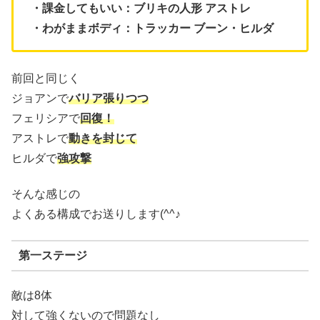
・課金してもいい：ブリキの人形 アストレ
・わがままボディ：トラッカー ブーン・ヒルダ
前回と同じく
ジョアンで
バリア張りつつ
フェリシアで
回復！
アストレで
動きを封じて
ヒルダで
強攻撃
そんな感じの
よくある構成でお送りします(^^♪
第一ステージ
敵は8体
対して強くないので問題なし