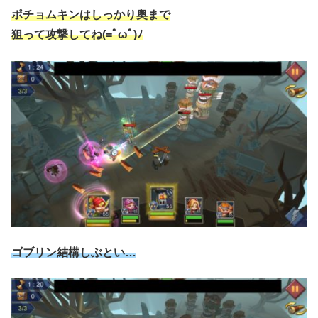
ポチョムキンはしっかり奥まで
狙って攻撃してね(=ﾟωﾟ)ﾉ
ゴブリン結構しぶとい…