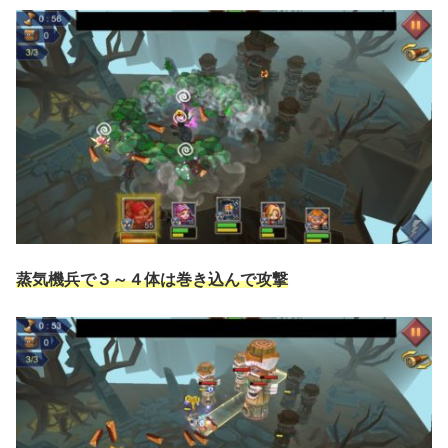
蒸気機兵で３～４体は巻き込んで攻撃