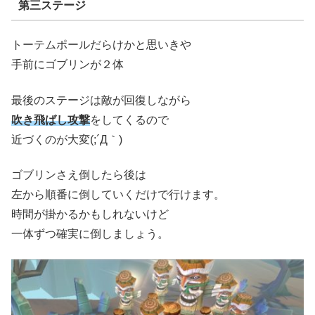
第三ステージ
トーテムポールだらけかと思いきや
手前にゴブリンが２体
最後のステージは敵が回復しながら
吹き飛ばし攻撃
をしてくるので
近づくのが大変(;´Д｀)
ゴブリンさえ倒したら後は
左から順番に倒していくだけで行けます。
時間が掛かるかもしれないけど
一体ずつ確実に倒しましょう。