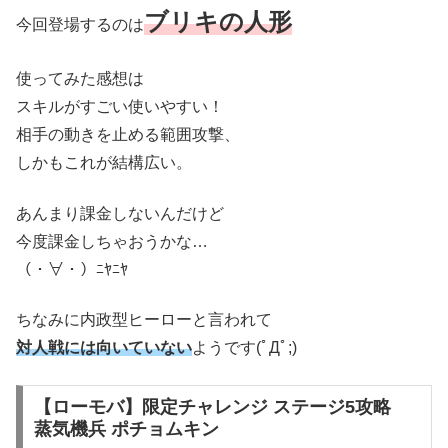
ブリキの人形
今回登場するのは
使ってみた感想は
スキルがすごい使いやすい！
相手の動きを止める範囲攻撃、
しかもこれが結構広い。
あんまり課金しないんだけど
今度課金しちゃおうかな…
（・∀・）ﾆﾔﾆﾔ
ちなみに内政型ヒーローと言われて
対人戦には向いていない
ようです(ﾟДﾟ;)
【ローモバ】限定チャレンジ ステージ5攻略
蒸気機兵 ポチョムキン