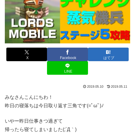
X
Facebook
はてブ
LINE
2019.05.10
2019.05.11
みなさんこんにちわ！
昨日の寝落ちは今日取り返す三角です(=ﾟωﾟ)ﾉ
いやー昨日仕事きつ過ぎて
帰ったら寝てしまいました(;´Д｀)