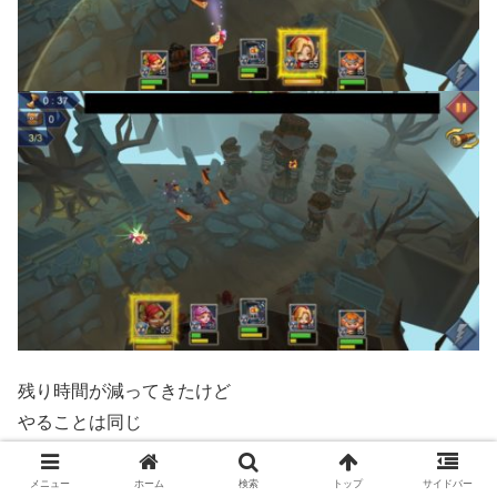
残り時間が減ってきたけど
やることは同じ
左から攻めていって
体力が少ない敵を一気に倒そう(=ﾟωﾟ)ﾉ
メニュー
ホーム
検索
トップ
サイドバー