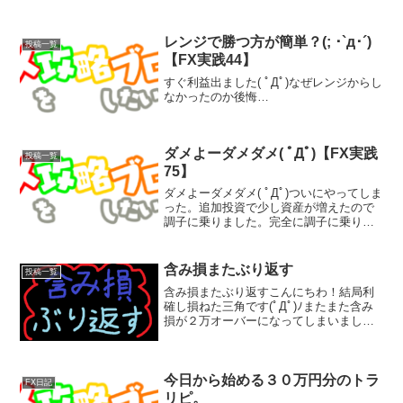
レンジで勝つ方が簡単？(; ･`д･´)
投稿一覧
【FX実践44】
すぐ利益出ました( ﾟДﾟ)なぜレンジからし
なかったのか後悔…
ダメよーダメダメ( ﾟДﾟ)【FX実践
投稿一覧
75】
ダメよーダメダメ( ﾟДﾟ)ついにやってしま
った。追加投資で少し資産が増えたので
調子に乗りました。完全に調子に乗りま
した。先月の勝ちは無くなったに等しい
んではないか( ﾟДﾟ)あの安定の手法はどこ
に行ったのやら。なぜこんなことになっ
含み損またぶり返す
投稿一覧
たのかと...
含み損またぶり返すこんにちわ！結局利
確し損ねた三角です(ﾟДﾟ)ﾉまたまた含み
損が２万オーバーになってしまいまし
た！昨日せっかくあと少しで利益出そう
だったのにもう少しだけ上がるだろうと
余裕ぶっこいたらすっごい下がり始めま
した(;´･ω･)利...
今日から始める３０万円分のトラ
FX日記
リピ。