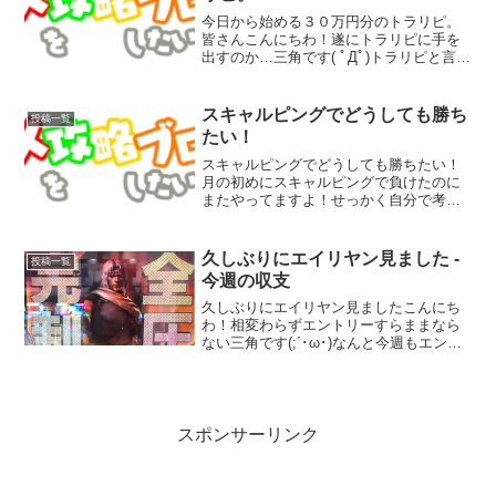
今日から始める３０万円分のトラリピ。
皆さんこんにちわ！遂にトラリピに手を
出すのか…三角です( ﾟДﾟ)トラリピと言え
ば初めて買った本の手法を思い出しま
す。本を読んで納得はしたものの、何故
かそれで行こうとはせず現在に至るまで
スキャルピングでどうしても勝ち
投稿一覧
様々な方法を試しま...
たい！
スキャルピングでどうしても勝ちたい！
月の初めにスキャルピングで負けたのに
またやってますよ！せっかく自分で考え
たやり方で少しだけプラスになって来た
のにまたちょい勝ち大負けが来そうで怖
いです( ﾟДﾟ)でもスキャルピングでどうし
久しぶりにエイリヤン見ました -
投稿一覧
ても勝ちたいんで...
今週の収支
久しぶりにエイリヤン見ましたこんにち
わ！相変わらずエントリーすらままなら
ない三角です(;´･ω･)なんと今週もエント
リーせずに過ごしてしまいました。塩漬
け過ぎて何もできません。来週２円下が
ったら終了なんでもう勘弁してください
(ﾟДﾟ;)する...
スポンサーリンク