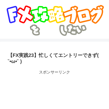
【FX実践23】忙しくてエントリーできず(
˘•ω•˘ )
スポンサーリンク