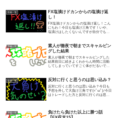
FX塩漬けドカンからの塩漬け返
投稿一覧
し！
FX塩漬けドカンからの塩漬け返し！こん
にちわ！今日も塩漬け三角です！いや、
塩漬けはしたくないんですが自分でもど
うして塩漬けしてるかわからんのです。
すぐ切れるときは、さくっと損切りでき
るのになぜかできない時があるんです
素人が徹夜で朝までスキャルピン
投稿一覧
よ。そんな時は塩漬けでさ...
グした結果
素人が徹夜で朝までスキャルピングした
結果前日に続きよくわからん時間に活動
してしまっていてすごく体がだるいです(
ﾟДﾟ)スキャルピングの調子はというと、
前日５０００円くらい勝ったのをいいこ
とに楽勝だぜ！と思いながらエントリ
反対に行くと思うのは思い込み？
投稿一覧
ー。サクッと１００...
反対に行くと思うのは思い込み？今日も
予想を外して大負け三角です(=ﾟωﾟ)ﾉ今日
はトレードした方と反対に行くのは思い
込みな気がしてきた、というお話です。
みなさんもよく買いだと思ったら下がっ
たり、売りだと思ったら上がったりする
経験はあると思い...
負けたら負けた以上に勝つ話
投稿一覧
【FX収支15】