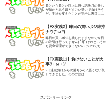
負けたら負けた以上に勝つ話先月の勝ち
が嘘かと思うほどすごい勢いで負けそう
だ。手法を変えたことが完全に裏目に出
てしまっている。早く先月の手法に戻さ
なければいけないのだが今回最後のポジ
ション保有。今週の結果26勝6
【FX実践2】昨日の買いポジ維持
投稿一覧
敗 -16.0pips -48...
ナウ(*´ω`*)
昨日の買いポジを残したままなので今日
の取引は行ってません( ﾟДﾟ)それというの
も資金管理ができてないのでいつでも全
ツッパというスタンス(=ﾟωﾟ)ﾉ
【FX実践11】負けないことが大
投稿一覧
事(/・ω・)/
2日連続負けからの勝ち('ω')ノ悪くない取
引できました。その方法は…
スポンサーリンク