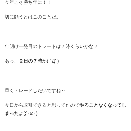
今年こそ勝ち年に！！
切に願うとはこのことだ。
年明け一発目のトレードは７時くらいかな？
あっ、
２日の７時
か( ﾟДﾟ)
早くトレードしたいですね～
今日から取引できると思ってたので
やることなくなってし
まった
よ(;´･ω･)