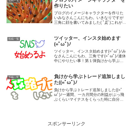
投稿一覧
マゾンギフト券...
作りたい
ブログのイメージキャラクターを作りた
いみなさんこんにちわ。いきなりですが
三角に顔を書いてみました( ﾟДﾟ)これがイ
メージキャラクターなわけではありませ
んがペイントツールを使ってみたかった
ので練習がてらに三角のキャラクターを
ツイッター、インスタ始めます
投稿一覧
作成。絵が下手っ...
(=ﾟωﾟ)ﾉ
ツイッター、インスタ始めます(=ﾟωﾟ)ﾉみ
なさんこんにちわ、三角です(=ﾟωﾟ)ﾉ連休
中にやりたい事！第１弾負けから学ぶト
レードに続き、第２弾！ＳＮＳアカウン
トの作成です！昨日の投稿の後、どうせ
作るなら連動して同時発信だぜ！と思い
負けから学ぶトレード追加しまし
投稿一覧
つつ調べ...
た((=ﾟωﾟ)ﾉ
負けから学ぶトレード追加しました((=ﾟ
ωﾟ)ﾉ一週間、一カ月間分の利益がぶっ飛
ぶくらいマイナスをくらった時に自分の
反省点として記録を残したいと思い、メ
ニューに『負けから学ぶトレード』追加
しました。主に自分が負けた時の要因で
あろうことを予想...
スポンサーリンク