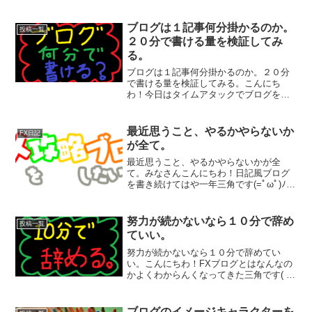
ブログは１記事何分掛かるのか。
投稿一覧
２０分で書ける量を検証してみ
る。
ブログは１記事何分掛かるのか。２０分
で書ける量を検証してみる。こんにち
わ！今日はタイムアタックでブログを書
いていきます三角です。(=ﾟωﾟ)ﾉ最近ブロ
グを書いているとすごく時間が掛かって
しまうんですが、他の人はブログにどの
最近思うこと、やるかやらないか
FX日記
くらい時間をかけて...
が全て。
最近思うこと、やるかやらないかが全
て。みなさんこんにちわ！日記風ブログ
を書き続けてはや一年三角です(=ﾟωﾟ)ﾉ最
近思うんです。ブログを始めたころは、
さっさとブログで広告収入稼いで仕事辞
めるで～って思ってましたが、まぁ世の
努力が続かないなら１０分で辞め
投稿一覧
中そんなに甘くない...
ていい。
努力が続かないなら１０分で辞めてい
い。こんにちわ！FXブログとはなんなの
かよくわからんくなってきた三角です( ﾟ
Дﾟ)最近は更新頻度が落ちてきたとはいえ
FXの日記をたくさん書いてきたつもりで
した。しかし、検索で見られてるのはア
ブログのイメージキャラクターを