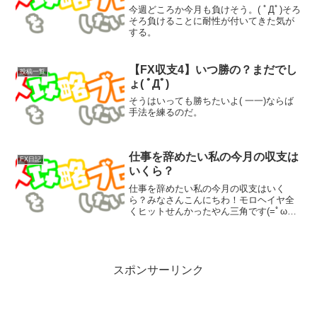
今週どころか今月も負けそう。( ﾟДﾟ)そろ
そろ負けることに耐性が付いてきた気が
する。
【FX収支4】いつ勝の？まだでし
投稿一覧
ょ( ﾟДﾟ)
そうはいっても勝ちたいよ( 一一)ならば
手法を練るのだ。
仕事を辞めたい私の今月の収支は
FX日記
いくら？
仕事を辞めたい私の今月の収支はいく
ら？みなさんこんにちわ！モロヘイヤ全
くヒットせんかったやん三角です(=ﾟωﾟ)ﾉ
先日のモロヘイヤブログ、中身はないけ
ど個人的には旬なネタだと思って書いた
らいつもと何も変わらず。安定の低空飛
行。さて、気を取り...
スポンサーリンク