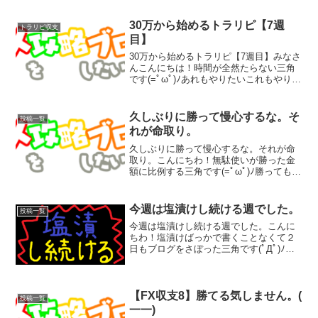
30万から始めるトラリピ【7週
トラリピ収支
目】
30万から始めるトラリピ【7週目】みなさ
んこんにちは！時間が全然たらない三角
です(=ﾟωﾟ)ﾉあれもやりたいこれもやりた
いそう思ってたら思ってるだけで時間が
過ぎていきます。( ﾟДﾟ)画期的な手法ない
かな～トラリピいいんだけど資産少ない
久しぶりに勝って慢心するな。そ
投稿一覧
から...
れが命取り。
久しぶりに勝って慢心するな。それが命
取り。こんにちわ！無駄使いが勝った金
額に比例する三角です(=ﾟωﾟ)ﾉ勝っても勝
っても無駄使いが止まりません。という
か久しぶりに勝った気がします。(ﾟДﾟ)ﾉ
久しぶりに勝ったのにそのくらい使って
今週は塩漬けし続ける週でした。
投稿一覧
ます。うん...
今週は塩漬けし続ける週でした。こんに
ちわ！塩漬けばっかで書くことなくて２
日もブログをさぼった三角です(ﾟДﾟ)ﾉ塩
漬けが本領発揮して含み損の加速が止ま
りません。これは非常にまずいです。こ
うなることは初めからわかっていたの
に、もう上がるだろう...
【FX収支8】勝てる気しません。(
投稿一覧
一一)