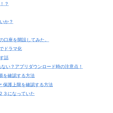
！？
ないか？
引の口座を開設してみた。
オでドラマ化
出す話
れない？アプリダウンロード時の注意点！
源を確認する方法
と保護上限を確認する方法
２３になっていた