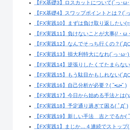
【FX基礎3】ロスカットについて(´っ･ω･
【FX基礎4】スワップポイントとは？(´っ･
【FX実践10】まずは負け取り返したい(=ﾟ
【FX実践11】負けないことが大事(/・ω・
【FX実践12】なんでそっち行くの？(´Д
【FX実践13】損大利特大になれ(´っ･ω･
【FX実践14】逆張りしたくてたまらない( 
【FX実践15】もう駄目かもしれない(´Д
【FX実践16】自己分析が必要？( ˘•ω•˘ )
【FX実践17】今日から始める手法とは(‘ω
【FX実践18】予定通り過ぎて困る( ﾟДﾟ)
【FX実践19】新しい手法 吉とでるか( ﾟ
【FX実践1】まじか…４連続でストップ( ;∀