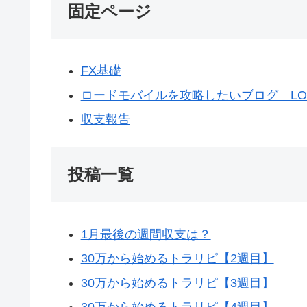
固定ページ
FX基礎
ロードモバイルを攻略したいブログ LORD
収支報告
投稿一覧
1月最後の週間収支は？
30万から始めるトラリピ【2週目】
30万から始めるトラリピ【3週目】