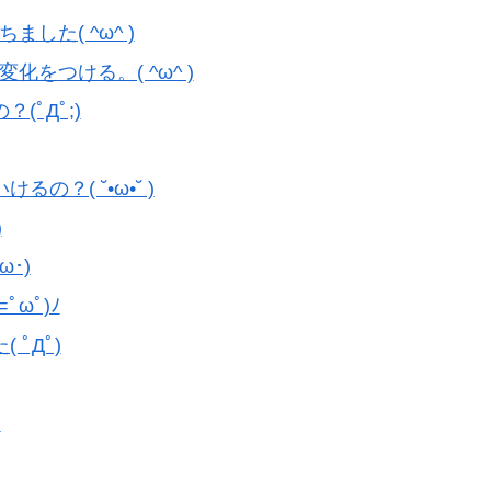
した( ^ω^ )
をつける。( ^ω^ )
ﾟДﾟ;)
？( ˘•ω•˘ )
)
･)
ωﾟ)ﾉ
ﾟДﾟ)
ﾉ