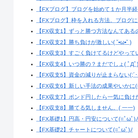
【FXブログ】ブログを始めて１か月半経ちま
【FXブログ】枠を入れる方法。ブログに変化
【FX収支1】ずっと勝つ方法なんてあるの？(
【FX収支2】勝ち負けが激しい( ˘•ω•˘ )
【FX収支3】すごく負けてるけどやっていけるの
【FX収支4】いつ勝の？まだでしょ( ﾟДﾟ
【FX収支5】資金の減りが止まらない(;´･ω
【FX収支6】新しい手法の成果やいかに(=ﾟ
【FX収支7】ポンド円したら一気に負けた( 
【FX収支8】勝てる気しません。( 一一)
【FX基礎1】円高・円安について(=ﾟωﾟ)
【FX基礎2】チャートについて(=ﾟωﾟ)ﾉ