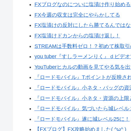
FXブログなのについに塩漬け作り始める
FX今週の収支は完全にやらかしてる
FX塩漬けの反対にしたら勝てるんでは
FX塩漬けドカンからの塩漬け返し！
STREAMは手数料ゼロ！？初めて株取
you tuber『すしラーメンりく』ｄビデ
YouTuberヒカルの動画を見てやる気を
『ロードモバイル』Tポイントが反映さ
『ロードモバイル』小ネタ・バッグの資
『ロードモバイル』小ネタ・資源の上限
『ロードモバイル』気づいたら城レベル
『ロードモバイル』遂に城レベル25に！
【FXブログ】FX攻略始めました( ^ω^ )