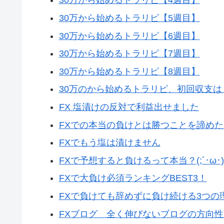
30万から始めるトラリピ【4週目】
30万から始めるトラリピ【5週目】
30万から始めるトラリピ【6週目】
30万から始めるトラリピ【7週目】
30万から始めるトラリピ【8週目】
30万のから始めるトラリピ、初回収支は
FX 塩漬けの反対で利益出せました
FXでの本当の負けとは勝つことを諦めた
FXでもう塩は漬けません
FXで予想すると負けるって本当？(;´･ω･)
FXで大負け必須ランキングBEST3！
FXで負けても辞めずに負け続ける3つの
FXブログ 全く伸びないブログの方向