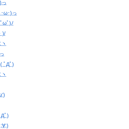
)っ
ω･)っ
ωﾟ)ﾉ
)/
⊂ヽ
)っ
ﾟДﾟ)
⊂ヽ
’)
Дﾟ)
;)