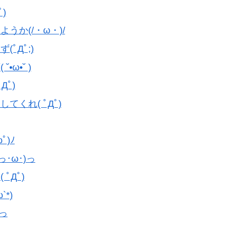
)
うか(/・ω・)/
ﾟДﾟ;)
ω•˘ )
Дﾟ)
くれ( ﾟДﾟ)
)ﾉ
･ω･)っ
ﾟДﾟ)
*)
)っ