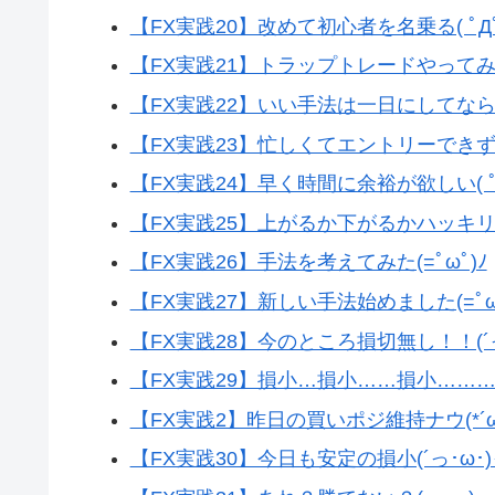
【FX実践20】改めて初心者を名乗る( ﾟДﾟ
【FX実践21】トラップトレードやってみよ
【FX実践22】いい手法は一日にしてならず(
【FX実践23】忙しくてエントリーできず( ˘•
【FX実践24】早く時間に余裕が欲しい( ﾟ
【FX実践25】上がるか下がるかハッキリして
【FX実践26】手法を考えてみた(=ﾟωﾟ)ﾉ
【FX実践27】新しい手法始めました(=ﾟωﾟ
【FX実践28】今のところ損切無し！！(´っ
【FX実践29】損小…損小……損小………( 
【FX実践2】昨日の買いポジ維持ナウ(*´ω`
【FX実践30】今日も安定の損小(´っ･ω･